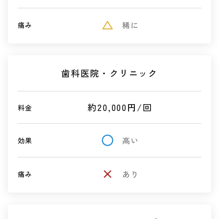
change_history
稀に
痛み
歯科医院・クリニック
約20,000円/回
料金
radio_button_unchecked
高い
効果
close
あり
痛み